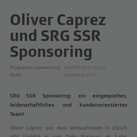
Oliver Caprez
und SRG SSR
Sponsoring
Programm-Sponsoring
Veröffentlicht am 27
·
Radio
Dezember 2021
SRG SSR Sponsoring: ein eingespieltes,
leidenschaftliches und kundenorientiertes
Team!
Oliver Caprez aus dem Verkaufsteam in Zürich
gibt Einblick in sein Daily Business als Sales