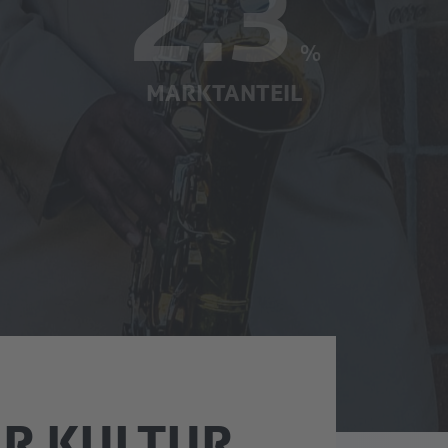
23’100
ZUHÖRER:INNEN PRO TAG
ÜR KULTUR