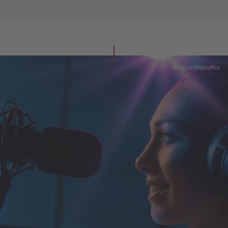
© StockPhotoPro