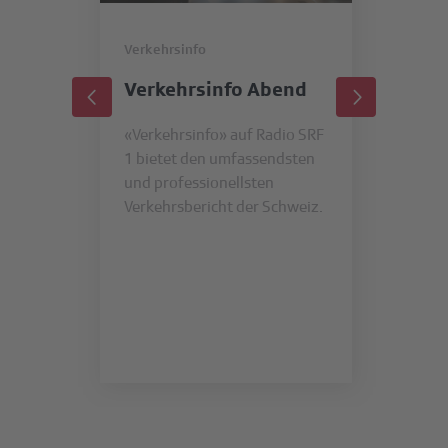
Verkehrsinfo
Ver
Verkehrsinfo Abend
Ve
«Verkehrsinfo» auf Radio SRF
Der
1 bietet den umfassendsten
zwi
und professionellsten
und
Verkehrsbericht der Schweiz.
mac
Wet
ein
leb
Kontaktieren
Sie uns