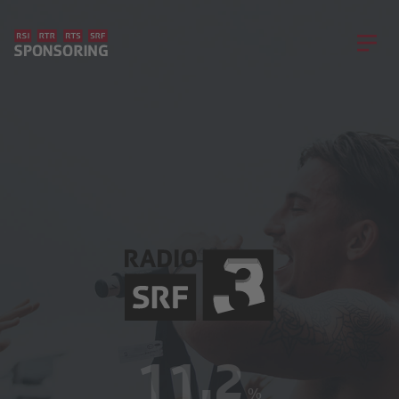
11.2
%