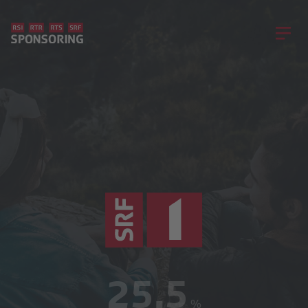
264’150
25.5
%