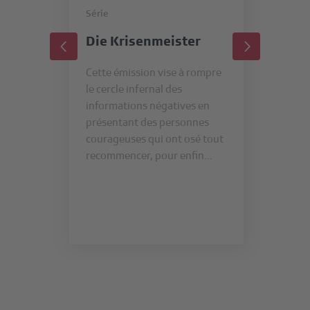
Série
Mé
Die Krisenmeister
Me
Cette émission vise à rompre
«Me
le cercle infernal des
un 
informations négatives en
mod
présentant des personnes
«10
courageuses qui ont osé tout
apr
recommencer, pour enfin
faire ce dont elles ont
Nous
toujours rêvé.
contacter