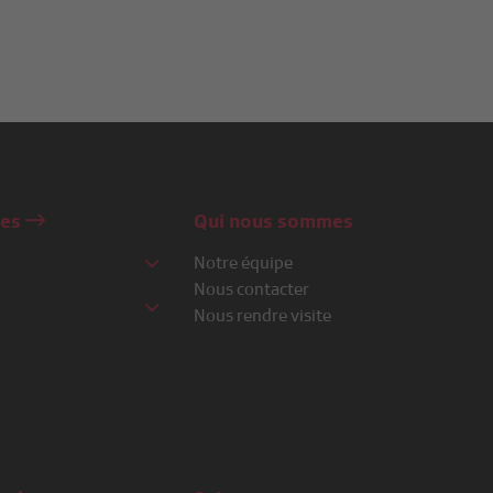
nes
Qui nous sommes
Notre équipe
Nous contacter
Nous rendre visite
o
e
re
 2
r 3