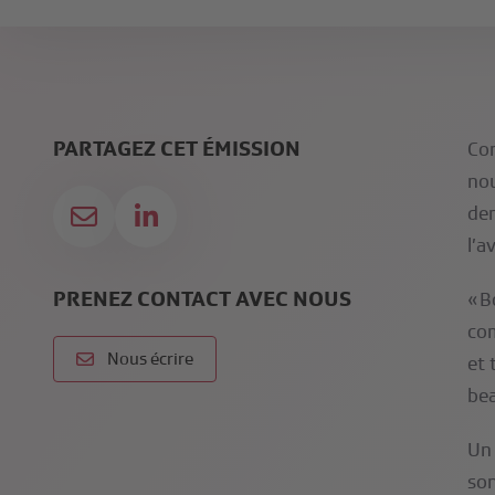
PARTAGEZ CET ÉMISSION
Con
nou
dem
l’a
PRENEZ CONTACT AVEC NOUS
« 
com
Nous écrire
et 
bea
Un 
son