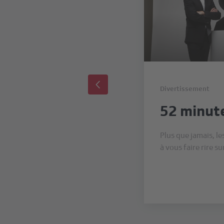
Divertissement
52 minut
Plus que jamais, le
à vous faire rire su