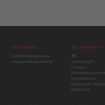
Votre besoin
Nos solutions
Comment démarrer une
TV
campagne de sponsoring ?
Sponsoring TV
Concours
Placement de produi
Formats courts
Événements / Meet &
Publicité TV