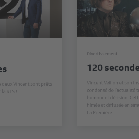
Divertissement
120 second
es
Vincent Veillon et son i
s deux Vincent sont prêts
condensé de l’actualité t
r la RTS !
humour et dérision. Cett
Nous cont
filmée et diffusée en sim
La Première.