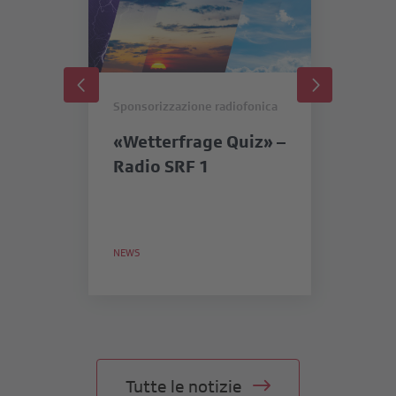
Sponsorizzazione radiofonica
Spo
«Wetterfrage Quiz» –
« 
Radio SRF 1
pr
n
NEWS
NE
Tutte le notizie