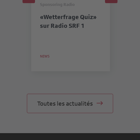
Sponsoring Radio
Sp
«Wetterfrage Quiz»
« 
sur Radio SRF 1
pr
n
NEWS
NE
Toutes les actualités