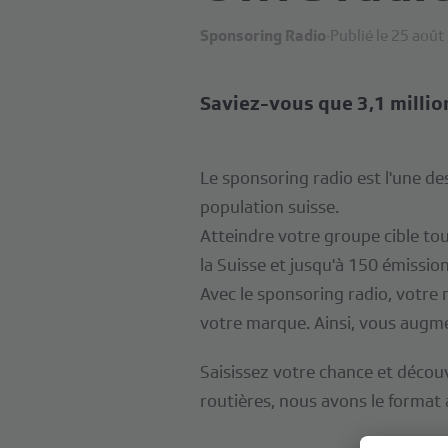
Sponsoring Radio
·
Publié le 25 aoû
Saviez-vous que 3,1 milli
Le sponsoring radio est l'une des
population suisse.
Atteindre votre groupe cible tou
la Suisse et jusqu'à 150 émissio
Avec le sponsoring radio, votre 
votre marque. Ainsi, vous augme
Saisissez votre chance et décou
routières, nous avons le format 