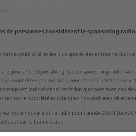
t 2023
ons de personnes considèrent le sponsoring radi
 formes publicitaires les plus appréciées et touche chaque j
s les jours ? C'est possible grâce au sponsoring radio. Ave
ns pouvant être sponsorisées, vous êtes sûr d'atteindre vot
message est intégré dans l'émission que vous avez choisie 
ntez votre notoriété et atteignez nos auditeurs directem
vrez notre nouvelle offre radio pour l'année 2024! De ABC
adéquat sur la bonne station.