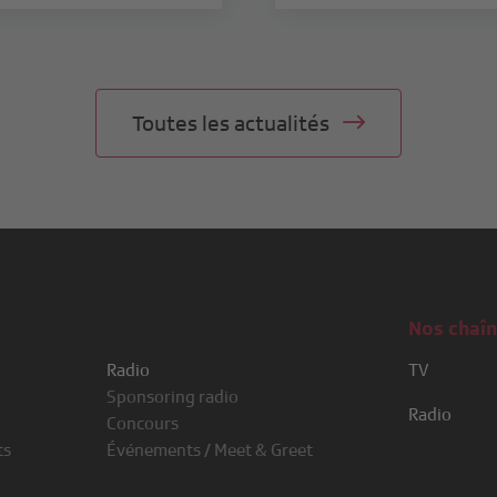
Toutes les actualités
Nos chaî
Radio
TV
Sponsoring radio
RSI LA 1
Radio
Concours
RSI LA 2
RSI Rete Un
ts
Événements / Meet & Greet
RTS 1
RSI Rete Du
RTS 2
RSI Rete Tre