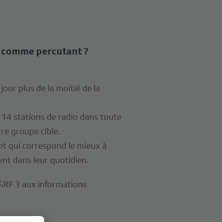
o comme percutant ?
our plus de la moitié de la
c 14 stations de radio dans toute
re groupe cible.
et qui correspond le mieux à
ent dans leur quotidien.
 SRF 3 aux informations