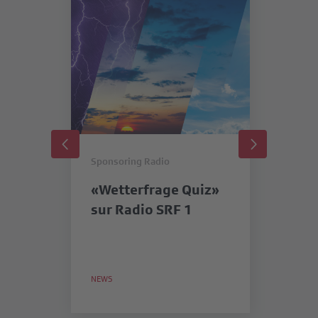
Sponsoring Radio
Sp
«Wetterfrage Quiz»
« 
sur Radio SRF 1
pr
n
NEWS
NE