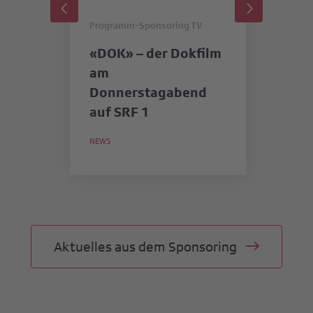
Programm-Sponsoring TV
Pr
«DOK» – der Dokfilm
«
am
SR
Donnerstagabend
b
auf SRF 1
in
S
NEWS
NE
M
Aktuelles aus dem Sponsoring