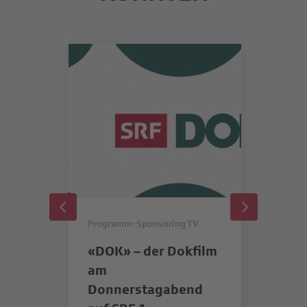
Programm-Sponsoring TV
Pr
«DOK» – der Dokfilm
«
am
SR
Donnerstagabend
b