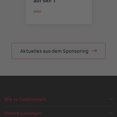
auf SRF 1
in
S
NEWS
NE
M
Aktuelles aus dem Sponsoring
Wie es funktioniert
Wie wird eine Sponsoringkampagne umgesetzt?
Unsere Lösungen