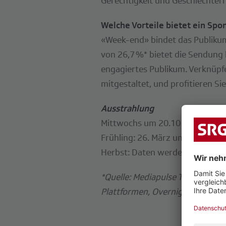
Gerechtigkeit und Geschlechterr
Welche Vorteile bietet ein Sp
«Week-end» bindet das Publikum
von 26,7 %* bietet die Sendung h
engagiertes Publikum. Verknüpfe
mitgestaltet, und profitieren Si
Ausstrahlung
Mittwochs um 20.10 Uhr auf RT
Frühling: 26. März und 2. April 
Herbst: Daten werden noch best
*Quelle: Mediapulse TV Data (Inst
Plattformen, Overnight +7