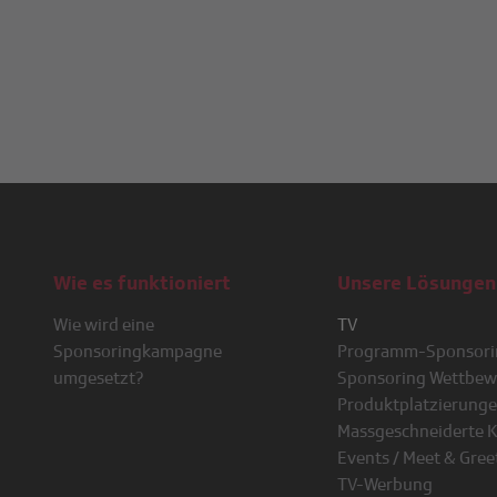
Wie es funktioniert
Unsere Lösunge
Wie wird eine
TV
Sponsoringkampagne
Programm-Sponsori
umgesetzt?
Sponsoring Wettbew
Produktplatzierung
Massgeschneiderte 
Events / Meet & Gree
TV-Werbung