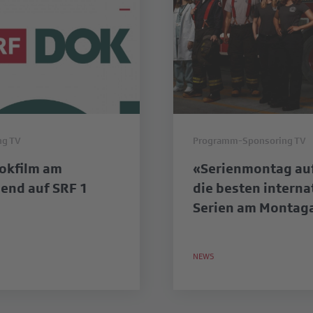
ng TV
Programm-Sponsoring TV
okfilm am
«Serienmontag auf
end auf SRF 1
die besten interna
Serien am Montag
NEWS