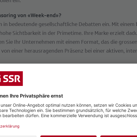
ollen ein.
onsoring von «Week-end»?
 in bedeutende gesellschaftliche Debatten ein. Mit einem
ohe Sichtbarkeit in der Primetime. Ihre Marke erzielt dadu
n Sie Ihr Unternehmen mit einem Format, das die grossen 
e von einer herausragenden Präsenz bei einer aktiven, inte
S 1
2025
ätigt.
ar Analytics), CH-F, Zielgruppe 3+ inkl. Gäste, Basis: Vivant