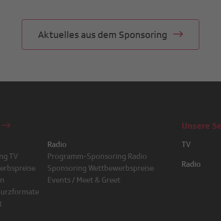
Aktuelles aus dem Sponsoring
n
Unsere S
Radio
TV
ng TV
Programm-Sponsoring Radio
RSI LA 1
Radio
erbspreise
Sponsoring Wettbewerbspreise
RSI LA 2
RSI Rete Un
en
Events / Meet & Greet
RTS 1
RSI Rete Du
Kurzformate
RTS 2
RSI Rete Tre
t
SRF 1
Radio RTR
SRF zwei