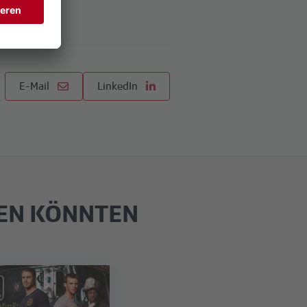
E-Mail
LinkedIn
REN KÖNNTEN