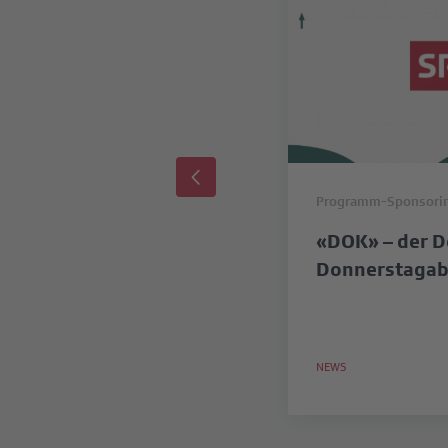
Programm-Sponsori
«DOK» – der D
Donnerstagab
NEWS