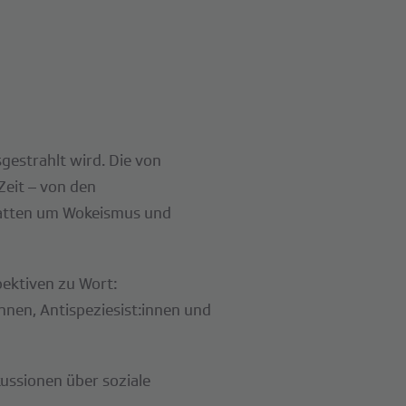
gestrahlt wird. Die von
eit – von den
ebatten um Wokeismus und
ektiven zu Wort:
innen, Antispeziesist:innen und
ussionen über soziale