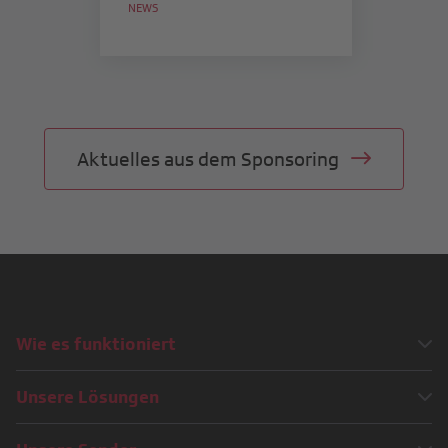
NEWS
NE
M
Aktuelles aus dem Sponsoring
Wie es funktioniert
Wie wird eine Sponsoringkampagne umgesetzt?
Unsere Lösungen
Alle Lösungen