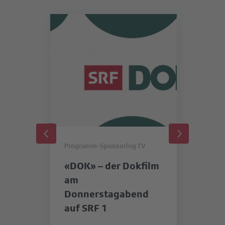
Programm-Sponsoring TV
Pr
«DOK» – der Dokfilm
«
am
SR
Donnerstagabend
b
auf SRF 1
in
S