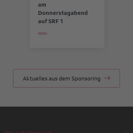
am
SR
Donnerstagabend
b
auf SRF 1
in
S
NEWS
NE
M
Aktuelles aus dem Sponsoring