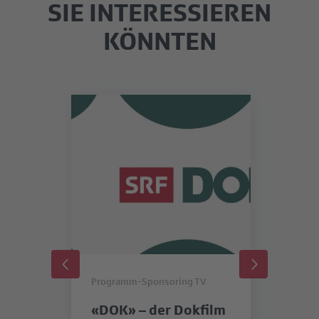
SIE INTERESSIEREN
KÖNNTEN
Programm-Sponsoring TV
Pr
«DOK» – der Dokfilm
«