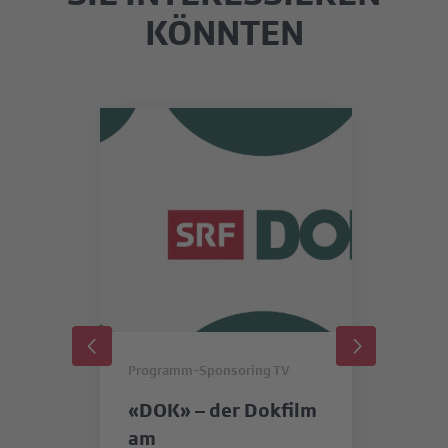
KÖNNTEN
Programm-Sponsoring TV
Pr
«DOK» – der Dokfilm
«
am
SR