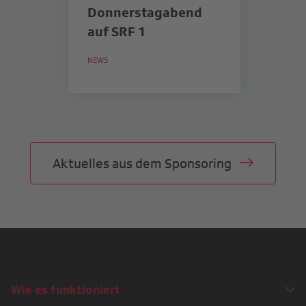
Donnerstagabend
b
auf SRF 1
in
S
NEWS
NE
M
Aktuelles aus dem Sponsoring
Wie es funktioniert