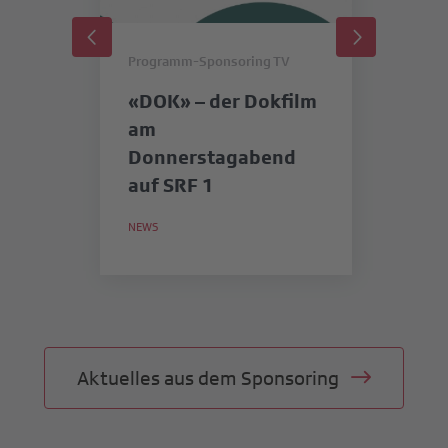
Programm-Sponsoring TV
Pr
«DOK» – der Dokfilm
«
am
SR
Donnerstagabend
b
auf SRF 1
in
S
NEWS
NE
M
Aktuelles aus dem Sponsoring