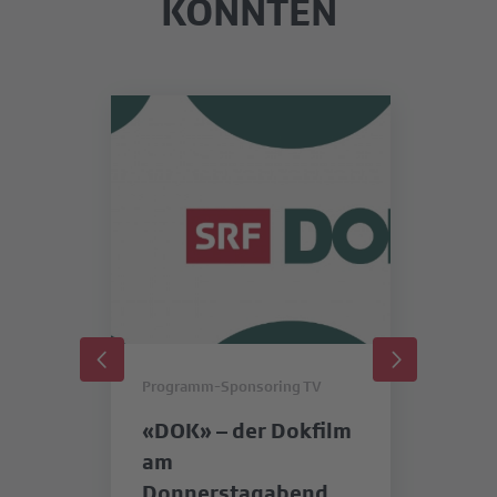
KÖNNTEN
Programm-Sponsoring TV
Pr
«DOK» – der Dokfilm
«
am
SR
Donnerstagabend
b