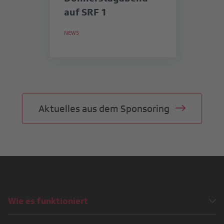
auf SRF 1
in
S
NEWS
NE
M
Aktuelles aus dem Sponsoring
Wie es funktioniert
Wie wird eine Sponsoringkampagne umgesetzt?