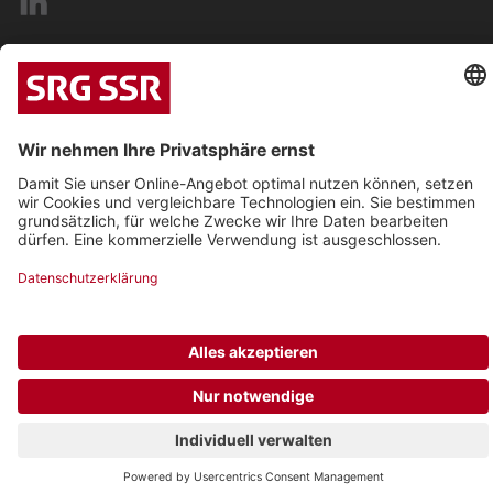
RTS Première
RTS Espace 2
RTS Couleur 3
RTS Option Musique
Radio SRF 1
Radio SRF 2 Kultur
Radio SRF 3
Datenschutzrichtlinie
Radio SRF 4 News
Radio SRF Musikwelle
2022 © RSI RTR RTS SRF Sponsoring
Radio SRF Virus
Allgemeine Geschäftsbedingungen