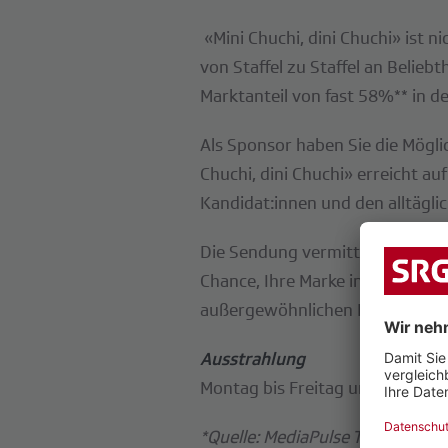
«Mini Chuchi, dini Chuchi» ist 
von Staffel zu Staffel an Belieb
Marktanteil von fast 58%** in d
Als Sponsor haben Sie die Möglic
Chuchi, dini Chuchi» erreicht au
Kandidat:innen und den alltägli
Die Sendung vermittelt Schweize
Chance, Ihre Marke in einer de
außergewöhnlichen Imagetransfe
Ausstrahlung
Montag bis Freitag um 18.15 Uh
*Quelle: MediaPulse TV Data Ins