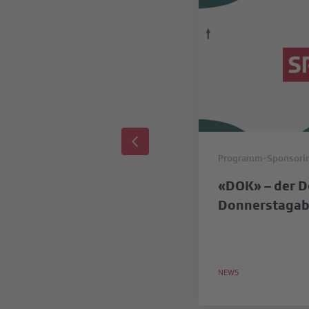
Programm-Sponsori
«DOK» – der D
Donnerstagab
NEWS