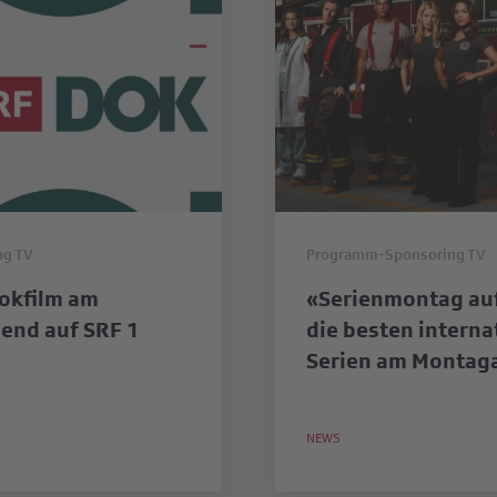
ng TV
Programm-Sponsoring TV
okfilm am
«Serienmontag auf
end auf SRF 1
die besten interna
Serien am Montag
NEWS