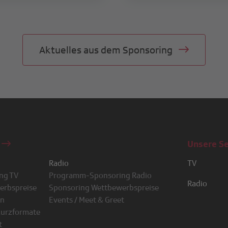
Aktuelles aus dem Sponsoring
n
Unsere S
Radio
TV
ng TV
Programm-Sponsoring Radio
RSI LA 1
Radio
erbspreise
Sponsoring Wettbewerbspreise
RSI LA 2
RSI Rete Un
en
Events / Meet & Greet
RTS 1
RSI Rete Du
Kurzformate
RTS 2
RSI Rete Tre
t
SRF 1