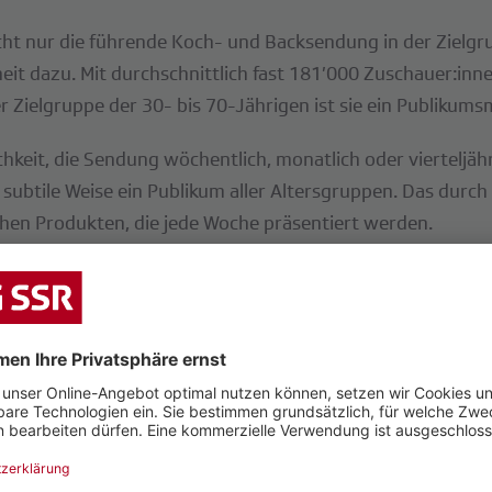
nicht nur die führende Koch- und Backsendung in der Zielg
theit dazu. Mit durchschnittlich fast 181’000 Zuschauer:in
er Zielgruppe der 30- bis 70-Jährigen ist sie ein Publikum
hkeit, die Sendung wöchentlich, monatlich oder vierteljähr
f subtile Weise ein Publikum aller Altersgruppen. Das durc
chen Produkten, die jede Woche präsentiert werden.
r Werte wie Qualität, Nähe und Authentizität. Als Sponsor
r meistgesehenen Kochsendungen der Schweiz zu präsenti
r zu profitieren.
r auf SRF 1
tar Analytics, D-CH, 3+, «Kochen und Backen» 2023, Overn