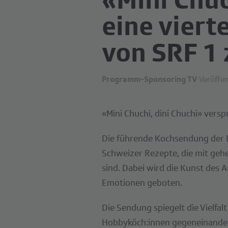
eine viert
von SRF 1
Programm-Sponsoring TV
·
Veröffen
«Mini Chuchi, dini Chuchi» vers
Die führende Kochsendung der D
Schweizer Rezepte, die mit geh
sind. Dabei wird die Kunst des A
Emotionen geboten.
Die Sendung spiegelt die Vielfal
Hobbyköch:innen gegeneinander 