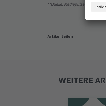
**Quelle: Mediapulse TV Data, Hi
Artikel teilen
WEITERE AR