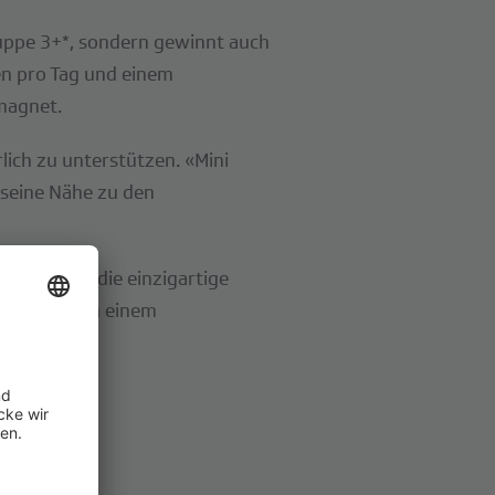
ruppe 3+*, sondern gewinnt auch
nen pro Tag und einem
smagnet.
lich zu unterstützen. «Mini
h seine Nähe zu den
 haben Sie die einzigartige
eren und von einem
ight 7