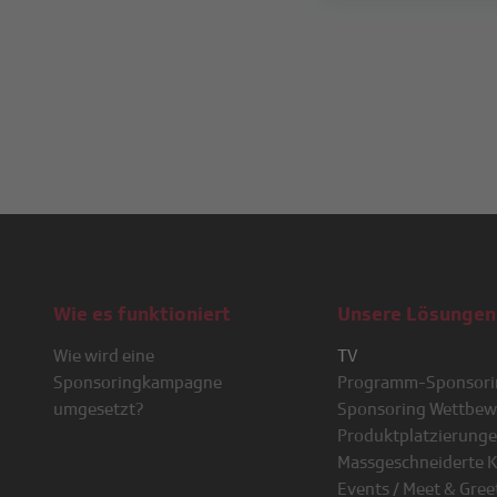
Wie es funktioniert
Unsere Lösunge
Wie wird eine
TV
Sponsoringkampagne
Programm-Sponsori
umgesetzt?
Sponsoring Wettbew
Produktplatzierung
Massgeschneiderte 
Events / Meet & Gree