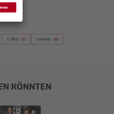
E-Mail
LinkedIn
REN KÖNNTEN