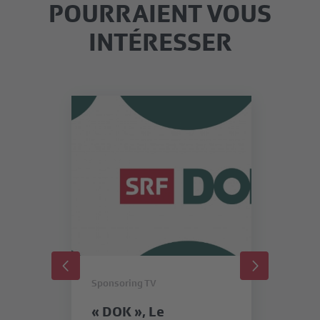
POURRAIENT VOUS
INTÉRESSER
Sponsoring TV
Sp
« DOK », Le
«