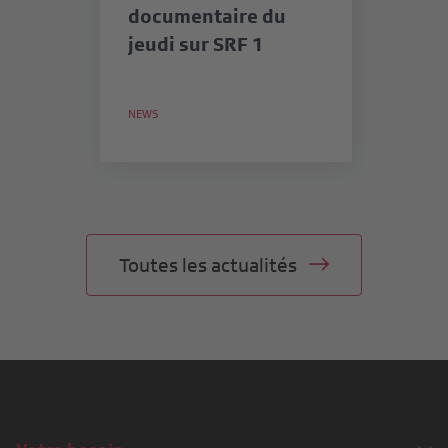
documentaire du
SR
jeudi sur SRF 1
me
in
lu
NEWS
NE
Toutes les actualités