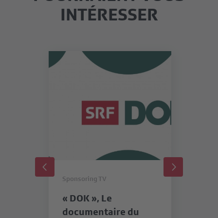
INTÉRESSER
Sponsoring TV
Sp
« DOK », Le
«
documentaire du
SR