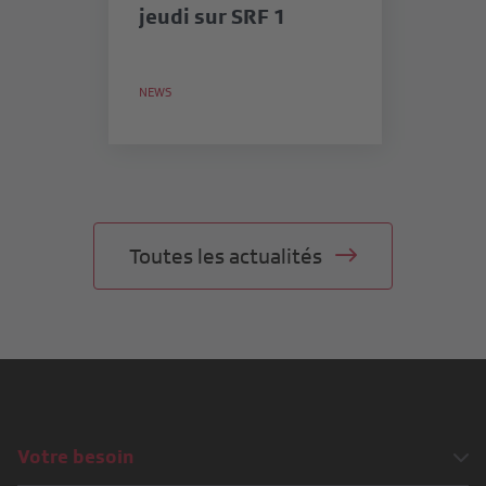
jeudi sur SRF 1
me
in
lu
NEWS
NE
Toutes les actualités
Votre besoin