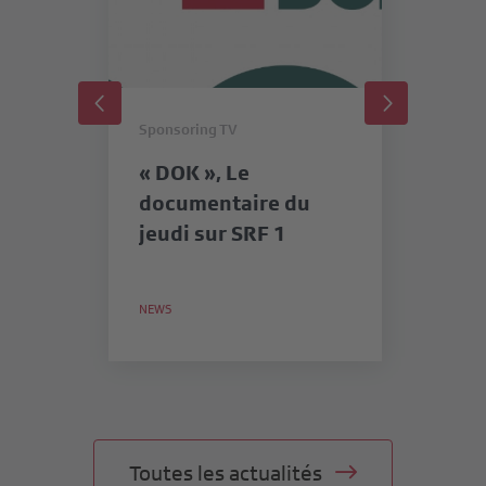
Sponsoring TV
Sp
« DOK », Le
«
documentaire du
SR
jeudi sur SRF 1
me
in
lu
NEWS
NE
Toutes les actualités