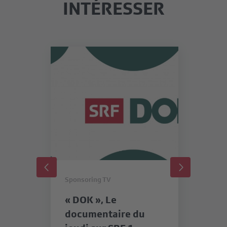
INTÉRESSER
Sponsoring TV
Sp
« DOK », Le
«
documentaire du
SR