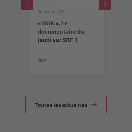
Sponsoring TV
Sp
« DOK », Le
«
documentaire du
SR
jeudi sur SRF 1
me
in
lu
NEWS
NE
Toutes les actualités