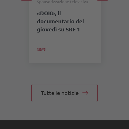
Sponsorizzazione televisiva
Spo
«DOK», il
«
documentario del
SR
giovedì su SRF 1
se
mi
in
NEWS
NE
Tutte le notizie