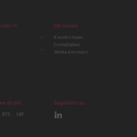
 reti
Chi siamo
Il nostro team
Contattateci
Venite a trovarci
o
e
re
 2
r 3
ne di più
Seguiteci su
 Musique
RTS
SRF
 Kultur