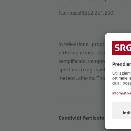
{carrousel}[252,251,250]
In televisione i programmi hanno o
SRF rimane invariato. «Siamo lie
semplificata, vengono messi in ri
spettatrici e agli spettatori, all
meteo», afferma Thomas Bucheli,
Condividi l'articolo