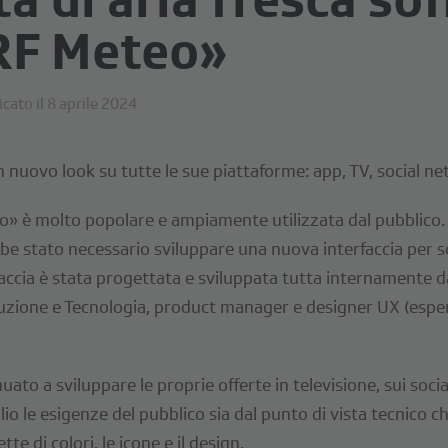
SRF Meteo»
cato il 8 aprile 2024
nuovo look su tutte le sue piattaforme: app, TV, social ne
o» è molto popolare e ampiamente utilizzata dal pubblico. 
rebbe stato necessario sviluppare una nuova interfaccia per 
faccia è stata progettata e sviluppata tutta internamente
duzione e Tecnologia, product manager e designer UX (esperi
ato a sviluppare le proprie offerte in televisione, sui soci
lio le esigenze del pubblico sia dal punto di vista tecnico c
ette di colori, le icone e il design.