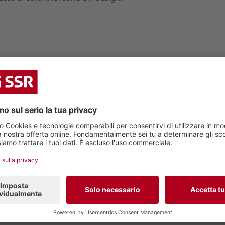
ra nuovi titoli di testa e di coda. Il set di produzione situa
ti di presentare i nostri contenuti in un design moderno. 
salto articoli con foto e video del nostro pubblico. I cambi
e ascoltatrici e agli ascoltatori, nonché all'utenza di immerg
 caporedattore della meteo di SRF.