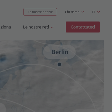
Le nostre notizie
Chi siamo
IT
ziona
Le nostre reti
Contattateci