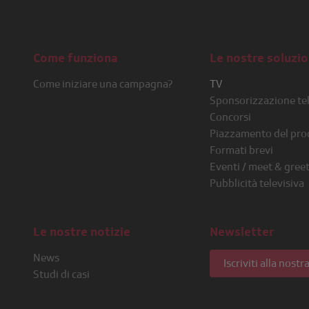
Come funziona
Le nostre soluzi
Come iniziare una campagna?
TV
Sponsorizzazione tel
Concorsi
Piazzamento del pro
Formati brevi
Eventi / meet & gree
Pubblicità televisiva
Le nostre notizie
Newsletter
News
Iscriviti alla nost
Studi di casi