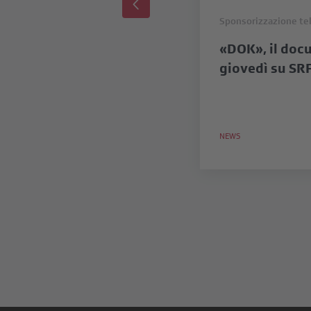
Sponsorizzazione tel
«DOK», il doc
giovedì su SR
NEWS