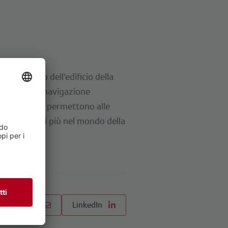
to sul tetto dell'edificio della
Grazie a una navigazione
amenti visivi permettono alle
ersi ancora di più nel mondo della
E-Mail
LinkedIn