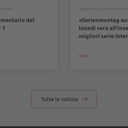
evisiva
Sponsorizzazione televisiv
umentario del
«Serienmontag auf 
F 1
lunedì sera all'ins
migliori serie inte
NEWS
Tutte le notizie