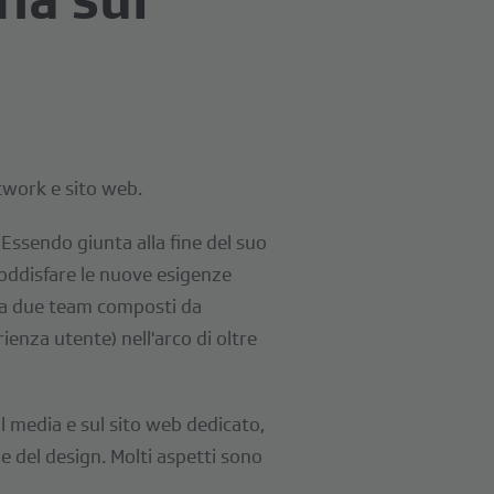
twork e sito web.
Essendo giunta alla fine del suo
soddisfare le nuove esigenze
 da due team composti da
enza utente) nell'arco di oltre
al media e sul sito web dedicato,
he del design. Molti aspetti sono